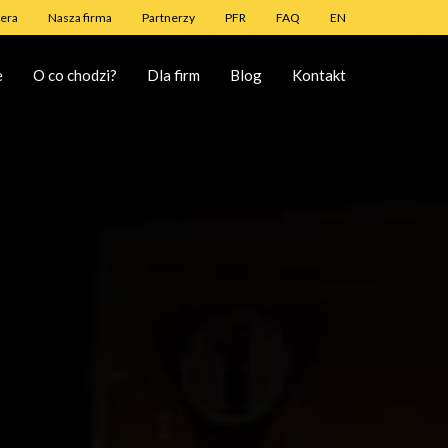
iera
Nasza firma
Partnerzy
PFR
FAQ
EN
e
O co chodzi?
Dla firm
Blog
Kontakt