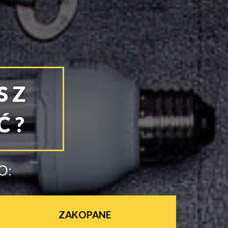
SZ
Ć?
O:
ZAKOPANE